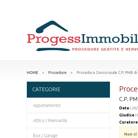
HOME
>
Procedure
>
Procedura Concorsuale C.P. PMB di 
Proce
CATEGORIE
C.P. P
Appartamento
Data :
26/
Giudice :
Attico / Mansarda
Curatore 
Non ci
Box / Garage