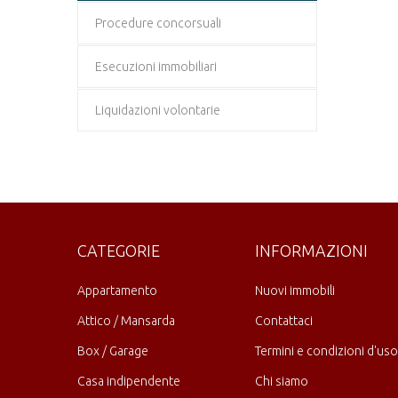
Procedure concorsuali
Esecuzioni immobiliari
Liquidazioni volontarie
CATEGORIE
INFORMAZIONI
Appartamento
Nuovi immobili
Attico / Mansarda
Contattaci
Box / Garage
Termini e condizioni d'uso
Casa indipendente
Chi siamo