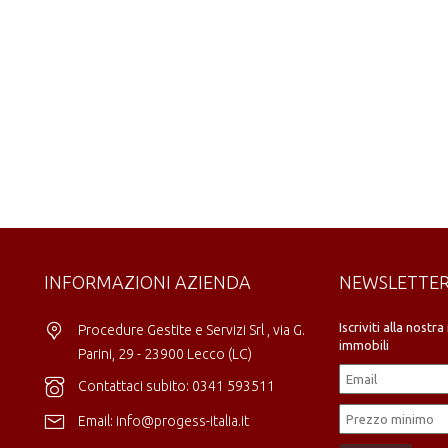
INFORMAZIONI AZIENDA
NEWSLETTE
Iscriviti alla nost
Procedure Gestite e Servizi Srl , via G.
immobili
Parini, 29 - 23900 Lecco (LC)
Contattaci subito: 0341 593511
Email:
info@progess-italia.it